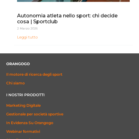
Autonomia atleta nello sport: chi decide
cosa | Sportclub
2 Marzo 2026
Leggi tutto
ORANGOGO
Il motore di ricerca degli sport
Chi siamo
I NOSTRI PRODOTTI
Marketing Digitale
Gestionale per società sportive
In Evidenza Su Orangogo
Webinar formativi