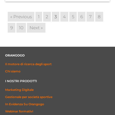
« Previous
1
2
3
4
5
6
7
8
9
10
Next »
ORANGOGO
Il motore di ricerca degli sport
Chi siamo
I NOSTRI PRODOTTI
Marketing Digitale
Gestionale per società sportive
In Evidenza Su Orangogo
Webinar formativi